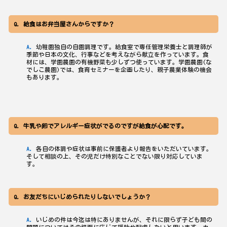
給食はお弁当屋さんからですか？
幼稚園独自の自園調理です。給食室で専任管理栄養士と調理師が
季節や日本の文化、行事などを考えながら献立を作っています。食
材には、学園農園の有機野菜も少しずつ使っています。学園農園(な
でしこ農園)では、食育セミナーを企画したり、親子農業体験の機会
もあります。
牛乳や卵でアレルギー症状がでるのですが給食が心配です。
各自の体調や症状は事前に保護者より報告をいただいています。
そして相談の上、その児だけ特別なことでない限り対応していま
す。
お友だちにいじめられたりしないでしょうか？
いじめの件は今迄は特にありませんが、それに限らず子ども間の