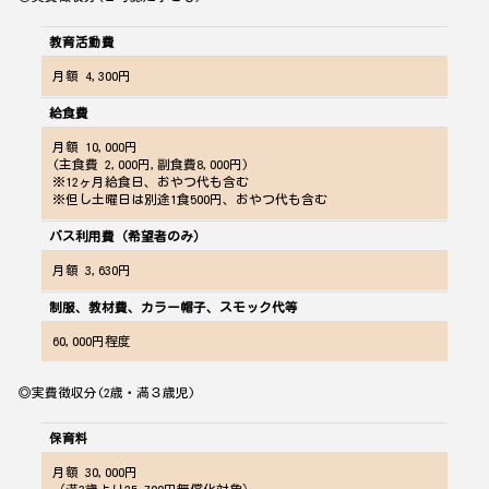
教育活動費
月額 4,300円
給食費
月額 10,000円
(主食費 2,000円,副食費8,000円)
※12ヶ月給食日、おやつ代も含む
※但し土曜日は別途1食500円、おやつ代も含む
バス利用費（希望者のみ）
月額 3,630円
制服、教材費、カラー帽子、スモック代等
60,000
円程度
◎実費徴収分(2歳・満３歳児)
保育料
月額
30,000
円