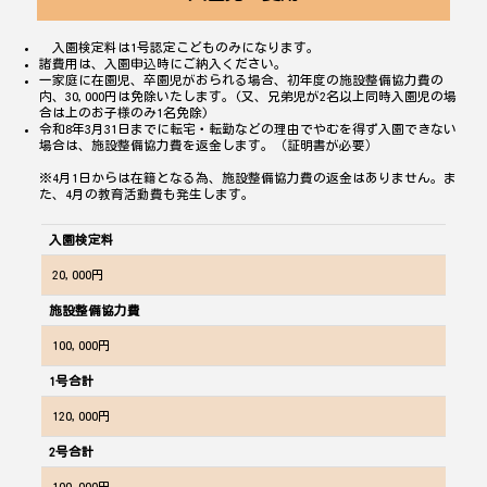
入園検定料は
1
号認定こどものみになります。
諸費用は、入園申込時にご納入ください。
一家庭に在園児、卒園児がおられる場合、初年度の
施設整備協力費
の
内、
30,000
円
は免除いたします。
(
又、兄弟児が
2
名以上同時入園児の場
合は上のお子様のみ
1
名免除
)
令和
8
年
3
月
31
日までに転宅・転勤などの理由でやむを得ず入園できない
場合は、
施設整備協力費
を返金します。（証明書が必要）
※4
月
1
日からは在籍となる為、
施設整備協力費
の返金はありません。ま
た、
4
月の
教育活動費
も発生します。
入園検定料
20,000円
施設整備協力費
100,000円
1
号合計
120,000円
2
号合計
100,000円