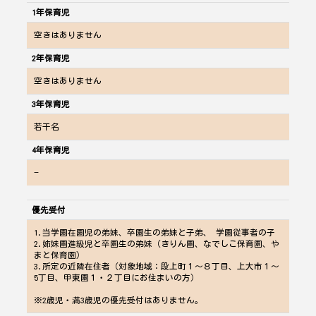
1年保育児
空きはありません
2年保育児
空きはありません
3年保育児
若干名
4年保育児
−
優先受付
1.当学園在園児の弟妹、卒園生の弟妹と子弟、 学園従事者の子
2.姉妹園進級児と卒園生の弟妹（きりん園、なでしこ保育園、や
まと保育園）
3.所定の近隣在住者（対象地域：段上町１～８丁目、上大市１～
5丁目、甲東園１・２丁目にお住まいの方）
※2歳児・満3歳児の優先受付はありません。