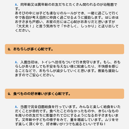
同年齢又は異年齢のお友だちとたくさん関われるのが幼稚園で
す。
あそびの中には子ども達なりのルールができ、一緒に過ごして行く
中で各自が考え自然に仲良く過ごせるように援助します。はじめは
お子さまも戸惑い、お家の方にはご心配がおありだと思いますが
「大丈夫！」と言う気持ちで「やさしく、しっかり」と送り出して
ください。
おもらしが多く心配です。
入園当初は、トイレへ担任もついて行き見守ります。もし、おも
らしがありましても不安を与えない様に配慮したり、不快感を感じ
ることなどで、おもらしが減少していくと思います。教諭も援助し
ますのでご安心ください。
食べものの好き嫌いが多く心配です。
当園で完全自園給食を行っています。みんなと楽しく給食をいた
だくことが目的です。食べたことのなかったものや、きらいなもの
を周りのお友だちに影響されて口にするようになるお子さまもいま
す。又年齢や子どもの様子をみて、量を増減しています。ムリをせ
ず楽しく頂く中で、好き嫌いが1つでも減るといいですね！