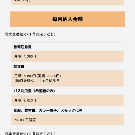
毎月納入金額
◎実費徴収分(１号認定子ども)
教育活動費
月額 4,300円
給食費
月額 6,600円(実費 7,200円)
※8月を除く、11ヶ月給食日
バス利用費（希望者のみ）
月額 3,630円
制服、教材費、カラー帽子、スモック代等
60,000
円程度
◎実費徴収分(２号認定子ども)