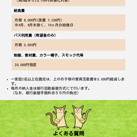
（満
3
歳より
25,700
円無償化対象）
給食費
月額 6,000円(実費 7,200円)
※4月、8月を除く、10ヶ月分給食日
バス利用費（希望者のみ）
月額 3,630円
制服、教材費、カラー帽子、スモック代等
20,000
円程度
一家庭
2
名以上在園児は、上のお子様の
教育活動費
を
3,000
円軽減しま
す。
毎月の納入金は銀行自動振替方式にて行います。
（なお、銀行振替手数料＠５５円の負担）
よくある質問