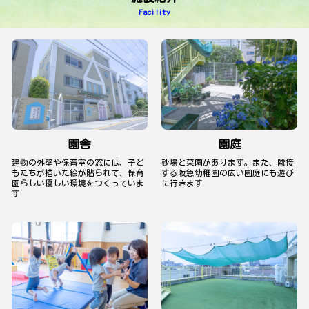
Facility
園舎
園庭
建物の外壁や保育室の窓には、子ど
砂場と菜園があります。また、隣接
もたちが描いた絵が貼られて、保育
する阪急幼稚園の広い園庭にも遊び
園らしい優しい環境をつくっていま
に行きます
す