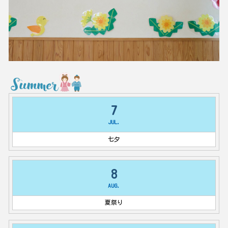
7
JUL.
七夕
8
AUG.
夏祭り