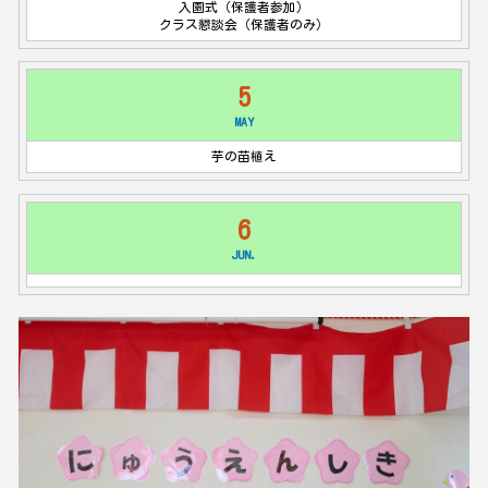
入園式（保護者参加）
クラス懇談会（保護者のみ）
5
MAY
芋の苗植え
6
JUN.