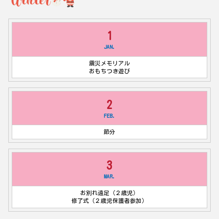
1
JAN.
震災メモリアル
おもちつき遊び
2
FEB.
節分
3
MAR.
お別れ遠足（２歳児）
修了式（２歳児保護者参加）