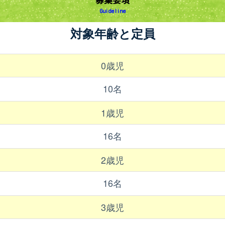
募集要項
Guideline
対象年齢と定員
0歳児
10名
1歳児
16名
2歳児
16名
3歳児